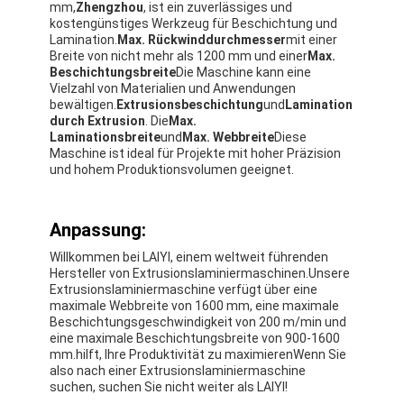
mm,
Zhengzhou
, ist ein zuverlässiges und
Fabrik-Ausflug
kostengünstiges Werkzeug für Beschichtung und
Lamination.
Max. Rückwinddurchmesser
mit einer
Breite von nicht mehr als 1200 mm und einer
Max.
Qualitätskontrolle
Beschichtungsbreite
Die Maschine kann eine
Vielzahl von Materialien und Anwendungen
Treten Sie mit uns in Verbindung
bewältigen.
Extrusionsbeschichtung
und
Lamination
durch Extrusion
. Die
Max.
Nachrichten
Laminationsbreite
und
Max. Webbreite
Diese
Maschine ist ideal für Projekte mit hoher Präzision
und hohem Produktionsvolumen geeignet.
Verdrängungs-beschichtende Laminierungs-Maschine
Anpassung:
Verdrängungs-lamellierende Maschine
Willkommen bei LAIYI, einem weltweit führenden
Hersteller von Extrusionslaminiermaschinen.Unsere
Extrusionslaminiermaschine verfügt über eine
lamellierende Maschine des Filmes
maximale Webbreite von 1600 mm, eine maximale
Beschichtungsgeschwindigkeit von 200 m/min und
Plastiklaminierungsmaschine
eine maximale Beschichtungsbreite von 900-1600
mm.hilft, Ihre Produktivität zu maximierenWenn Sie
also nach einer Extrusionslaminiermaschine
Beschichtungs-Laminierungs-Maschine
suchen, suchen Sie nicht weiter als LAIYI!