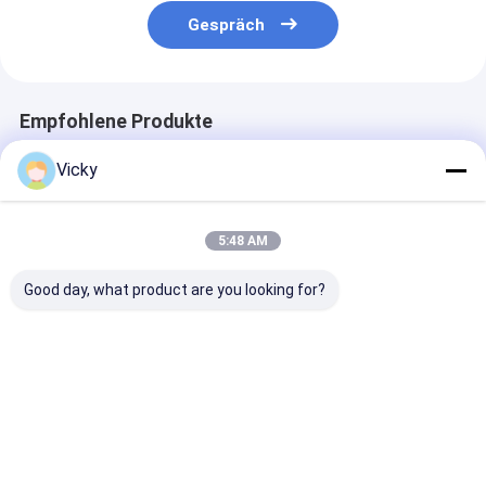
Gespräch
Empfohlene Produkte
Vicky
5:48 AM
Good day, what product are you looking for?
Einseitige
LLDPE, die
Hocheffiziente
Extrusionspapierlam
lamellierende
Laminationsm
iniermaschine
Maschine T 35gsm
e für
1700mm
Extrusionspap
Pappbeschichten,
chichtung Max
Bestpreis
Bestpreis
Bestprei
sterben
Aufwicklung
Rollgewicht 2