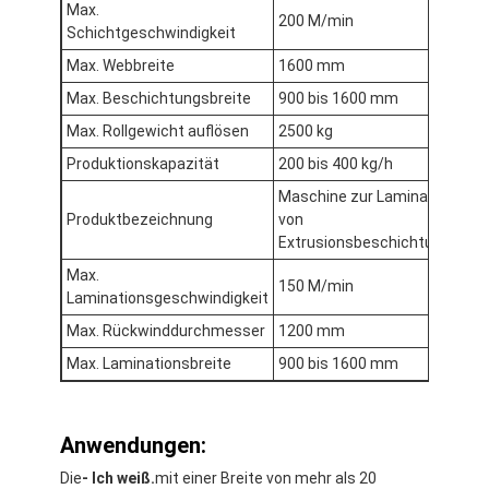
Max.
200 M/min
Schichtgeschwindigkeit
Max. Webbreite
1600 mm
Max. Beschichtungsbreite
900 bis 1600 mm
Max. Rollgewicht auflösen
2500 kg
Produktionskapazität
200 bis 400 kg/h
Maschine zur Lamination
Produktbezeichnung
von
Extrusionsbeschichtungen
Max.
150 M/min
Laminationsgeschwindigkeit
Max. Rückwinddurchmesser
1200 mm
Max. Laminationsbreite
900 bis 1600 mm
Haus
Produkte
Anwendungen:
Über uns
Die
- Ich weiß.
mit einer Breite von mehr als 20