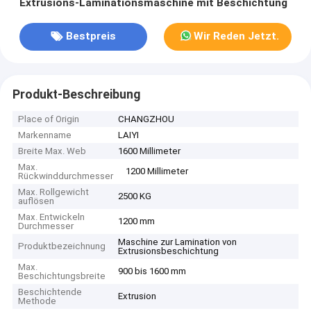
Extrusions-Laminationsmaschine mit Beschichtung
Bestpreis
Wir Reden Jetzt.
Produkt-Beschreibung
Place of Origin
CHANGZHOU
Markenname
LAIYI
Breite Max. Web
1600 Millimeter
Max.
1200 Millimeter
Rückwinddurchmesser
Max. Rollgewicht
2500 KG
auflösen
Max. Entwickeln
1200 mm
Durchmesser
Maschine zur Lamination von
Produktbezeichnung
Extrusionsbeschichtung
Max.
900 bis 1600 mm
Beschichtungsbreite
Beschichtende
Extrusion
Methode