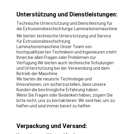
Verdrängungs-Beschichtungs-Maschine
Unterstützung und Dienstleistungen:
Papiermaschine Beschichtung
Technische Unterstützung und Dienstleistung für
die Extrusionsbeschichtungs-Laminationsmaschine
Doppeltes versah lamellierende Maschine mit Seiten
Wir bieten technische Unterstützung und Service
für Extrusionsbeschichtung
Laminierungs-Maschinen-Teile
Laminationsmaschine.Unser Team von
hochqualifizierten Technikern und Ingenieuren steht
Schmelze durchgebrannte Gewebe-Maschine
Ihnen bei allen Fragen oder Problemen zur
Verfügung.Wir bieten auch technische Schulungen
und Unterstützung bei der Verwendung und dem
Betrieb der Maschine.
Wir bieten die neueste Technologie und
Innovationen, um sicherzustellen, dass unsere
Kunden die bestmögliche Erfahrung haben.
Wenn Sie Fragen oder Bedenken haben, zögern Sie
bitte nicht, uns zu kontaktieren. Wir sind hier, um zu
helfen und sind immer bereit zu helfen.
Verpackung und Versand: