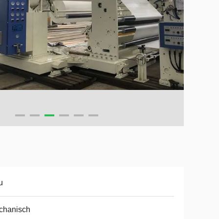
u
chanisch