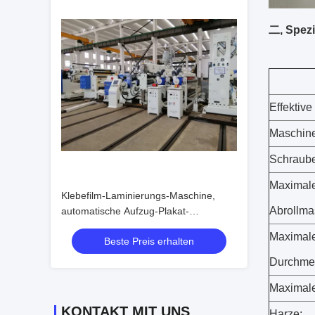
二, Spezi
Effektive
Maschine
Schraub
Maximal
Klebefilm-Laminierungs-Maschine,
Abrollma
automatische Aufzug-Plakat-
Laminierungs-Maschine
Maximale
Beste Preis erhalten
Durchme
Maximale
KONTAKT MIT UNS
Harze: