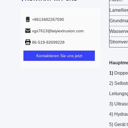
Lamellie
+8613482267590
Grundmat
xgs7613@laiyiextrusion.com
Wasserve
Stromver
86-519-82699228
Kontaktieren Sie uns jetzt
Hauptme
1)
Doppel
2) Selbs
Leitungs
3) Ultras
4) Hydra
5) Gerät 