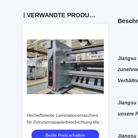
VERWANDTE PRODUKTE
Beschr
Jiangsu 
zunehme
Verhältn
Jiangsu 
unsere P
Hocheffiziente Laminationsmaschine
für Extrusionspapierbeschichtung Max.
Aufwicklung Rollgewicht 2500 kg
Beste Preis erhalten
Jiangsu 