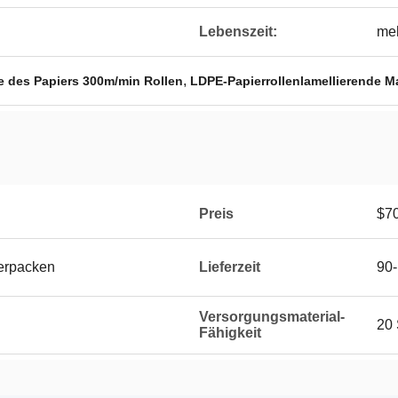
Lebenszeit:
meh
,
e des Papiers 300m/min Rollen
LDPE-Papierrollenlamellierende M
Preis
$7
erpacken
Lieferzeit
90
Versorgungsmaterial-
20 
Fähigkeit