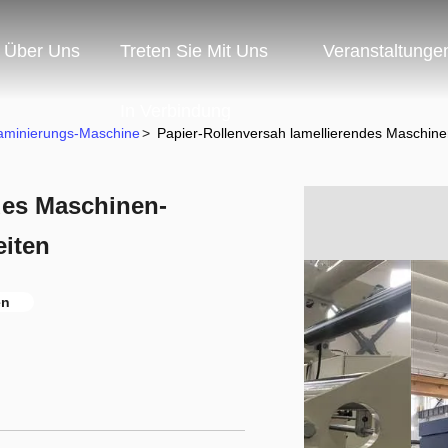
Über Uns
Treten Sie Mit Uns
Veranstaltunge
In Verbindung
aminierungs-Maschine
>
Papier-Rollenversah lamellierendes Maschin
des Maschinen-
iten
en