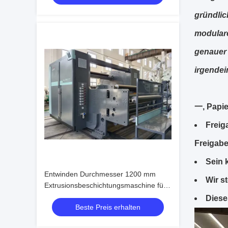
gründlic
modulare
genauer 
irgende
一, Papi
Freig
Freigabe
Sein 
Entwinden Durchmesser 1200 mm
Wir s
Extrusionsbeschichtungsmaschine für
eine effiziente Produktionskapazität
Diese
Beste Preis erhalten