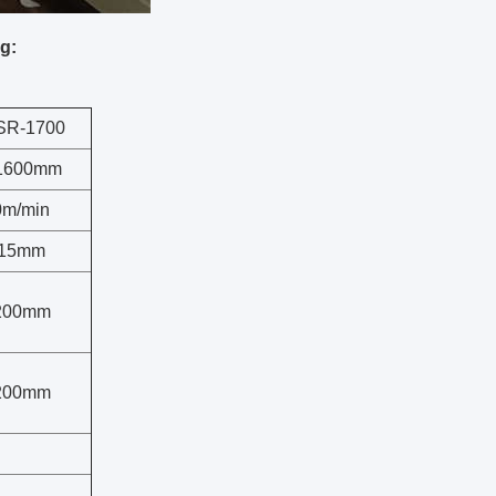
g:
SR-1700
1600mm
0m/min
15mm
200mm
200mm