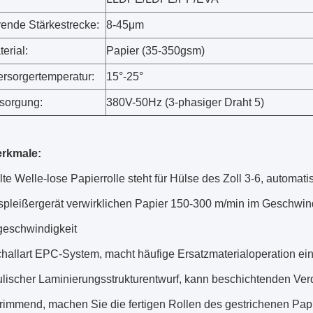
rende Stärkestrecke:
8-45μm
erial:
Papier (35-350gsm)
rsorgertemperatur:
15°-25°
sorgung:
380V-50Hz (3-phasiger Draht 5)
rkmale:
te Welle-lose Papierrolle steht für Hülse des Zoll 3-6, automat
tspleißergerät verwirklichen Papier 150-300 m/min im Gesch
geschwindigkeit
challart EPC-System, macht häufige Ersatzmaterialoperation ei
ulischer Laminierungsstrukturentwurf, kann beschichtenden V
trimmend, machen Sie die fertigen Rollen des gestrichenen Pap