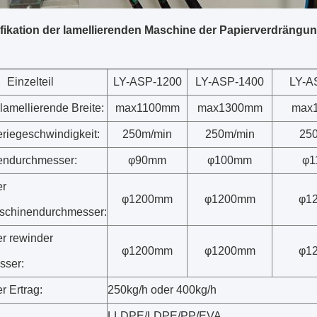
fikation der lamellierenden Maschine der Papierverdrängun
Einzelteil
LY-ASP-1200
LY-ASP-1400
LY-A
 lamellierende Breite:
max1100mm
max1300mm
max
riegeschwindigkeit:
250m/min
250m/min
25
endurchmesser:
φ90mm
φ100mm
φ1
er
φ1200mm
φ1200mm
φ1
schinendurchmesser:
r rewinder
φ1200mm
φ1200mm
φ1
sser:
r Ertrag:
250kg/h oder 400kg/h
LLDPE/LDPE/PP/EVA