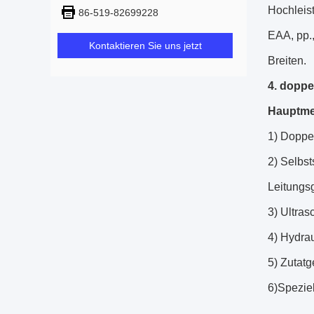
Hochleis
86-519-82699228
EAA, pp.
Kontaktieren Sie uns jetzt
Breiten.
4. doppe
Hauptme
1) Doppel
2) Selbs
Leitungs
3) Ultras
4) Hydra
5) Zutatg
6)Spezie