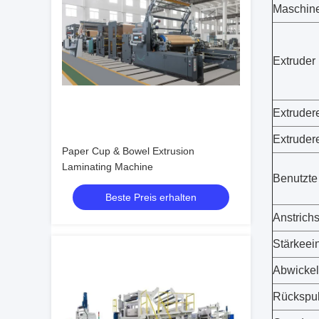
Maschine
Extruder
Extruder
Extrudere
Paper Cup & Bowel Extrusion
Laminating Machine
Benutzte
Beste Preis erhalten
Anstrich
Stärkeein
Abwicke
Rückspu