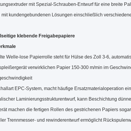
tungsextruder mit Spezial-Schrauben-Entwurf für eine breite P
, mit kundengebundenen Lösungen einschließlich verschiedene 
lseitige klebende Freigabepapiere
rkmale
te Welle-lose Papierrolle steht für Hülse des Zoll 3-6, automat
tspleißergerät verwirklichen Papier 150-300 m/min im Gesch
geschwindigkeit
challart EPC-System, macht häufige Ersatzmaterialoperation ei
ulischer Laminierungsstrukturentwurf, kann Beschichtung dünne
erät machen die fertigen Rollen des gestrichenen Papiers sogar
ller Trennmesser- und rewinderentwurf ermöglicht Rückspulen