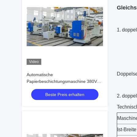
Gleich
1. doppe
Video
Doppelse
Automatische
Papierbeschichtungsmaschine 380V
mit 200 kg/h Extruder
Beste Preis erhalten
2. doppe
Technisc
Maschine
Ist-Breite