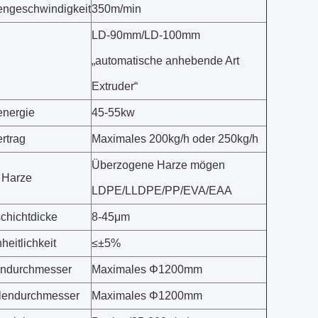
ngeschwindigkeit
350m/min
LD-90mm/LD-100mm
„automatische anhebende Art
Extruder“
energie
45-55kw
rtrag
Maximales 200kg/h oder 250kg/h
Überzogene Harze mögen
 Harze
LDPE/LLDPE/PP/EVA/EAA
schichtdicke
8-45μm
heitlichkeit
≤±5%
lndurchmesser
Maximales Φ1200mm
lendurchmesser
Maximales Φ1200mm