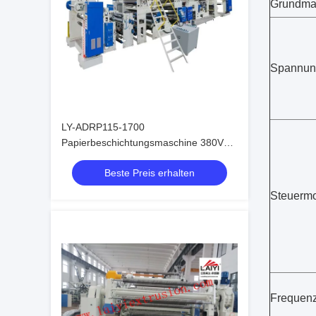
Grundmat
Spannun
LY-ADRP115-1700
Papierbeschichtungsmaschine 380V
300m/min LDPE LLDPE
Beste Preis erhalten
Steuerm
Frequen