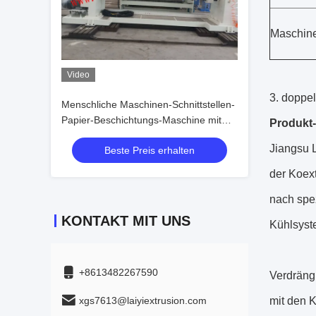
Maschin
Video
3. doppe
Menschliche Maschinen-Schnittstellen-
Papier-Beschichtungs-Maschine mit
Produkt
guter Adhäsions-Fähigkeit
Jiangsu L
Beste Preis erhalten
der Koex
nach spez
KONTAKT MIT UNS
Kühlsyst
+8613482267590
Verdräng
xgs7613@laiyiextrusion.com
mit den 