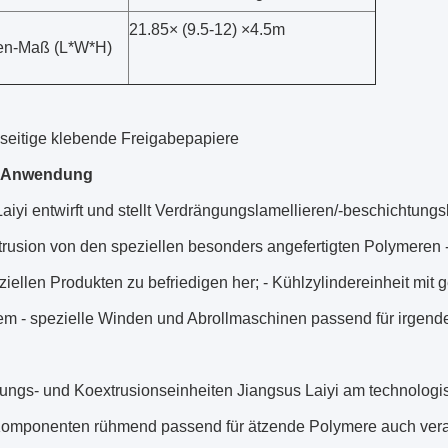
21.85× (9.5-12) ×4.5m
en-Maß (L*W*H)
lseitige klebende Freigabepapiere
-Anwendung
aiyi entwirft und stellt Verdrängungslamellieren/-beschichtungs
trusion von den speziellen besonders angefertigten Polymeren
iellen Produkten zu befriedigen her; - Kühlzylindereinheit mi
em - spezielle Winden und Abrollmaschinen passend für irgen
ungs- und Koextrusionseinheiten Jiangsus Laiyi am technologis
Komponenten rühmend passend für ätzende Polymere auch verar