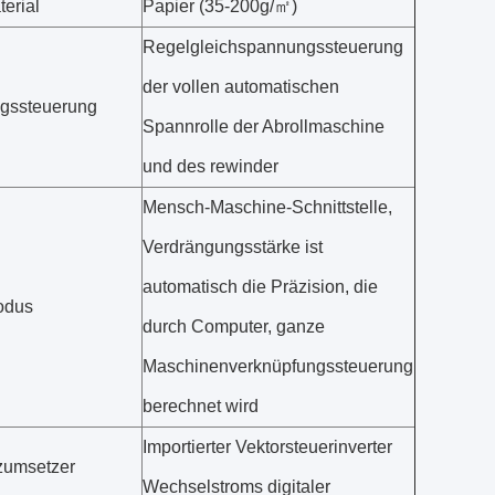
erial
Papier (35-200g/㎡)
Regelgleichspannungssteuerung
der vollen automatischen
gssteuerung
Spannrolle der Abrollmaschine
und des rewinder
Mensch-Maschine-Schnittstelle,
Verdrängungsstärke ist
automatisch die Präzision, die
odus
durch Computer, ganze
Maschinenverknüpfungssteuerung
berechnet wird
Importierter Vektorsteuerinverter
zumsetzer
Wechselstroms digitaler