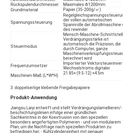
Rückspulendurchmesser
Maximales Φ1200mm
Papier (35-200g/㎡)
Grundmaterial
Regelgleichspannungssteuerung
der vollen automatischen
Spannungssteuerung
Spannrolle der Abrollmaschine und
des rewinder
Mensch-Maschine-Schnittstelle,
Verdrängungsstärke ist
automatisch die Präzision, die
Steuermodus
durch Computer, ganze
Maschinenverknüpfungssteuerung
berechnet wird
Importierter Vektorsteuerinverter
Frequenzumsetzer
Wechselstroms digitaler
21.85× (9.5-12) ×4.5m
Maschinen-Maß (L*W*H)
3. doppelseitige klebende Freigabepapiere
Produkt-Anwendung
Jiangsu Laiyi entwirft und stellt Verdrängungslamellieren/-
beschichtungslinien infolge einer gründlichen
Sachkenntnis in der Koextrusion von den speziellen
besonders angefertigten Polymeren - und von modularem
Plan, um die Nachfrage nach speziellen Produkten zu
befriedigen her; - Kühlzylindereinheit mit genauer