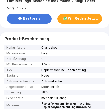
Laminierungs-Maschine maximales 200kg/H oder
250kg/H
MOQ：1 Satz
Bestpreis
Wir Reden Jetzt.
Produkt-Beschreibung
Herkunftsort
Changzhou
Markenname
Laiyi
Zertifizierung
CE
Min Bestellmenge
1 Satz
Typ
Papiermaschine Beschichtung
Zustand
Neue
Automatisches Gra
Automatische
Angetriebene Typ
Mechanisch
Spannung
380V
Lebenszeit
mehr als 10-jährig
,
Papierfolienlaminierungsmaschine
Markieren:
Papierpolybeschichtungsmaschine