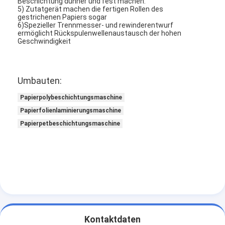
Beschichtung dünner und fest machen.
5) Zutatgerät machen die fertigen Rollen des
Fabrik-Ausflug
gestrichenen Papiers sogar
6)Spezieller Trennmesser- und rewinderentwurf
Qualitätskontrolle
ermöglicht Rückspulenwellenaustausch der hohen
Geschwindigkeit
Treten Sie mit uns in Verbindung
Nachrichten
Umbauten:
Papierpolybeschichtungsmaschine
Papierfolienlaminierungsmaschine
Verdrängungs-beschichtende Laminierungs-Maschine
Papierpetbeschichtungsmaschine
Verdrängungs-lamellierende Maschine
lamellierende Maschine des Filmes
Plastiklaminierungsmaschine
Beschichtungs-Laminierungs-Maschine
Kontaktdaten