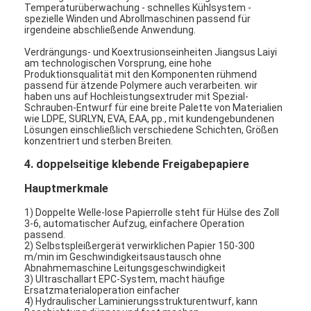
Temperaturüberwachung - schnelles Kühlsystem -
spezielle Winden und Abrollmaschinen passend für
irgendeine abschließende Anwendung.
Verdrängungs- und Koextrusionseinheiten Jiangsus Laiyi
am technologischen Vorsprung, eine hohe
Produktionsqualität mit den Komponenten rühmend
passend für ätzende Polymere auch verarbeiten. wir
haben uns auf Hochleistungsextruder mit Spezial-
Schrauben-Entwurf für eine breite Palette von Materialien
wie LDPE, SURLYN, EVA, EAA, pp., mit kundengebundenen
Lösungen einschließlich verschiedene Schichten, Größen
konzentriert und sterben Breiten.
4. doppelseitige klebende Freigabepapiere
Hauptmerkmale
1) Doppelte Welle-lose Papierrolle steht für Hülse des Zoll
3-6, automatischer Aufzug, einfachere Operation
Haus
passend.
2) Selbstspleißergerät verwirklichen Papier 150-300
m/min im Geschwindigkeitsaustausch ohne
Produkte
Abnahmemaschine Leitungsgeschwindigkeit
3) Ultraschallart EPC-System, macht häufige
Ersatzmaterialoperation einfacher
Über uns
4) Hydraulischer Laminierungsstrukturentwurf, kann