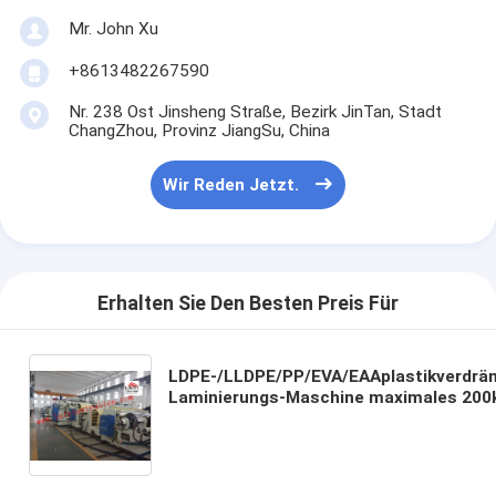
Verdrängungs-Beschichtungs-Maschine
Mr. John Xu
Papiermaschine Beschichtung
+8613482267590
Nr. 238 Ost Jinsheng Straße, Bezirk JinTan, Stadt
Doppeltes versah lamellierende Maschine mit Seiten
ChangZhou, Provinz JiangSu, China
Laminierungs-Maschinen-Teile
Wir Reden Jetzt.
Schmelze durchgebrannte Gewebe-Maschine
Erhalten Sie Den Besten Preis Für
LDPE-/LLDPE/PP/EVA/EAAplastikverdrä
Laminierungs-Maschine maximales 200
oder 250kg/H