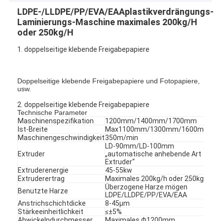
LDPE-/LLDPE/PP/EVA/EAAplastikverdrängungs-
Laminierungs-Maschine maximales 200kg/H
oder 250kg/H
1. doppelseitige klebende Freigabepapiere
Doppelseitige klebende Freigabepapiere und Fotopapiere,
usw.
2. doppelseitige klebende Freigabepapiere
Technische Parameter
Maschinenspezifikation
1200mm/1400mm/1700mm
Ist-Breite
Max1100mm/1300mm/1600mm
Maschinengeschwindigkeit
350m/min
LD-90mm/LD-100mm
Extruder
„automatische anhebende Art
Extruder“
Extruderenergie
45-55kw
Extruderertrag
Maximales 200kg/h oder 250kg/h
Überzogene Harze mögen
Benutzte Harze
LDPE/LLDPE/PP/EVA/EAA
Anstrichschichtdicke
8-45μm
Stärkeeinheitlichkeit
≤±5%
Abwickelndurchmesser
Maximales Φ1200mm