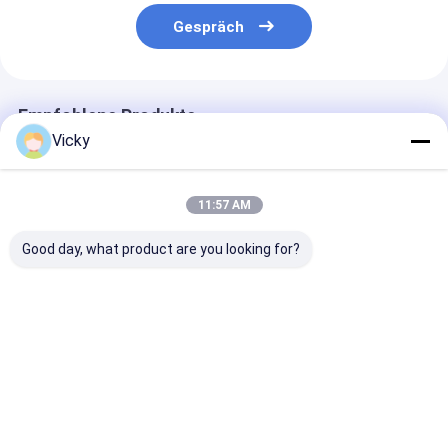
Gespräch
Empfohlene Produkte
Vicky
11:57 AM
Good day, what product are you looking for?
China Top
Automatische
Paper Cup & B
Factory|Doppelseitige
Papierbeschichtungsmaschine
Extrusion
Trennpapier-
380V mit 200 kg/h
Laminating M
Extrusionslaminiermaschine
Extruder
Bestpreis
Bestpreis
Bestprei