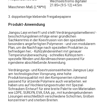
Wechselstroms digitaler
21.85× (9.5-12) ×4.5m
Maschinen-Maß (L*W*H)
3. doppelseitige klebende Freigabepapiere
Produkt-Anwendung
Jiangsu Laiyi entwirft und stellt Verdrängungslamellieren/-
beschichtungslinien infolge einer gründlichen
Sachkenntnis in der Koextrusion von den speziellen
besonders angefertigten Polymeren - und von modularem
Plan, um die Nachfrage nach speziellen Produkten zu
befriedigen her; - Kühlzylindereinheit mit genauer
Temperaturüberwachung - schnelles Kühlsystem -
spezielle Winden und Abrollmaschinen passend für
irgendeine abschließende Anwendung.
Verdrängungs- und Koextrusionseinheiten Jiangsus Laiyi
am technologischen Vorsprung, eine hohe
Produktionsqualität mit den Komponenten rühmend
Haus
passend für ätzende Polymere auch verarbeiten. wir
haben uns auf Hochleistungsextruder mit Spezial-
Produkte
Schrauben-Entwurf für eine breite Palette von Materialien
wie LDPE, SURLYN, EVA, EAA, pp., mit kundengebundenen
Lösungen einschließlich verschiedene Schichten, Größen
Über uns
konzentriert und sterben Breiten.