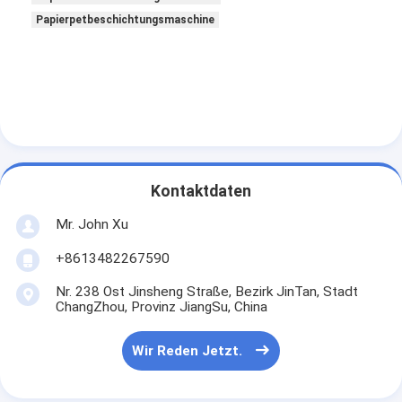
Verdrängungs-Beschichtungs-Maschine
Papierpetbeschichtungsmaschine
Papiermaschine Beschichtung
Doppeltes versah lamellierende Maschine mit Seiten
Laminierungs-Maschinen-Teile
Schmelze durchgebrannte Gewebe-Maschine
Kontaktdaten
Mr. John Xu
+8613482267590
Nr. 238 Ost Jinsheng Straße, Bezirk JinTan, Stadt
ChangZhou, Provinz JiangSu, China
Wir Reden Jetzt.