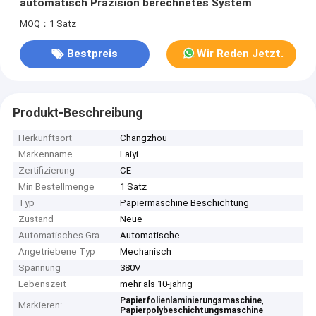
automatisch Präzision berechnetes System
MOQ：1 Satz
Bestpreis
Wir Reden Jetzt.
Produkt-Beschreibung
Herkunftsort
Changzhou
Markenname
Laiyi
Zertifizierung
CE
Min Bestellmenge
1 Satz
Typ
Papiermaschine Beschichtung
Zustand
Neue
Automatisches Gra
Automatische
Angetriebene Typ
Mechanisch
Spannung
380V
Lebenszeit
mehr als 10-jährig
,
Papierfolienlaminierungsmaschine
Markieren:
Papierpolybeschichtungsmaschine