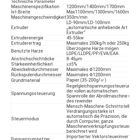
Technische Parameter
Maschinenspezifikation
1200mm/1400mm/1700mm
Ist-Breite
Max1100mm/1300mm/1600mm
Maschinengeschwindigkeit
350m/min
LD-90mm/LD-100mm
Extruder
„automatische anhebende Art
Extruder“
Extruderenergie
45-55kw
Extruderertrag
Maximales 200kg/h oder 250kg/h
Überzogene Harze mögen
Benutzte Harze
LDPE/LLDPE/PP/EVA/EAA
Anstrichschichtdicke
8-45μm
Stärkeeinheitlichkeit
≤±5%
Abwickelndurchmesser
Maximales Φ1200mm
Rückspulendurchmesser
Maximales Φ1200mm
Papier (35-200g/㎡)
Grundmaterial
Regelgleichspannungssteuerung
der vollen automatischen
Spannungssteuerung
Spannrolle der Abrollmaschine und
des rewinder
Mensch-Maschine-Schnittstelle,
Verdrängungsstärke ist
automatisch die Präzision, die
Steuermodus
durch Computer, ganze
Maschinenverknüpfungssteuerung
berechnet wird
Importierter Vektorsteuerinverter
Frequenzumsetzer