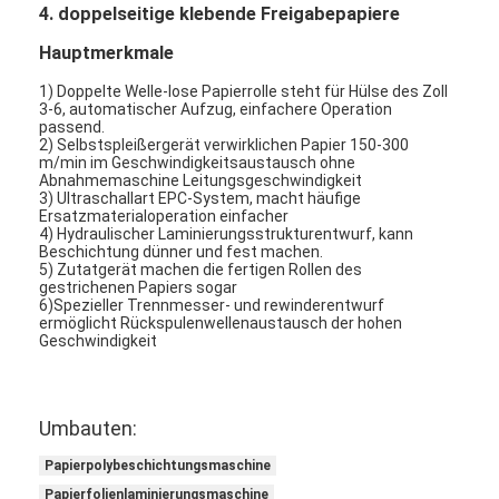
4. doppelseitige klebende Freigabepapiere
Fabrik-Ausflug
Hauptmerkmale
Qualitätskontrolle
1) Doppelte Welle-lose Papierrolle steht für Hülse des Zoll
3-6, automatischer Aufzug, einfachere Operation
Treten Sie mit uns in Verbindung
passend.
2) Selbstspleißergerät verwirklichen Papier 150-300
m/min im Geschwindigkeitsaustausch ohne
Nachrichten
Abnahmemaschine Leitungsgeschwindigkeit
3) Ultraschallart EPC-System, macht häufige
Ersatzmaterialoperation einfacher
4) Hydraulischer Laminierungsstrukturentwurf, kann
Beschichtung dünner und fest machen.
Verdrängungs-beschichtende Laminierungs-Maschine
5) Zutatgerät machen die fertigen Rollen des
gestrichenen Papiers sogar
6)Spezieller Trennmesser- und rewinderentwurf
Verdrängungs-lamellierende Maschine
ermöglicht Rückspulenwellenaustausch der hohen
Geschwindigkeit
lamellierende Maschine des Filmes
Plastiklaminierungsmaschine
Umbauten:
Beschichtungs-Laminierungs-Maschine
Papierpolybeschichtungsmaschine
Papierfolienlaminierungsmaschine