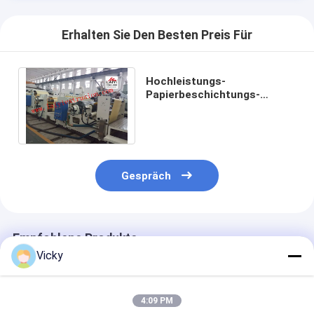
Erhalten Sie Den Besten Preis Für
Hochleistungs-
Papierbeschichtungs-
Maschinen-automatisch
Präzision berechnetes
System
Gespräch
Empfohlene Produkte
Vicky
4:09 PM