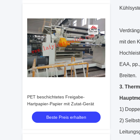
Kühlsyst
Verdräng
mit den 
Hochleis
EAA, pp.
Breiten.
3. Therm
PET beschichtetes Freigabe-
Hauptme
Hartpapier-Papier mit Zutat-Gerät
1) Doppel
Beste Preis erhalten
2) Selbs
Leitungs