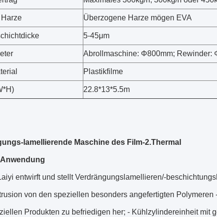
 Harze
Überzogene Harze mögen EVA
schichtdicke
5-45μm
eter
Abrollmaschine: Φ800mm; Rewinder
erial
Plastikfilme
W*H)
22.8*13*5.5m
ungs-lamellierende Maschine des Film-2.Thermal
-Anwendung
aiyi entwirft und stellt Verdrängungslamellieren/-beschichtungs
trusion von den speziellen besonders angefertigten Polymeren
iellen Produkten zu befriedigen her; - Kühlzylindereinheit mi