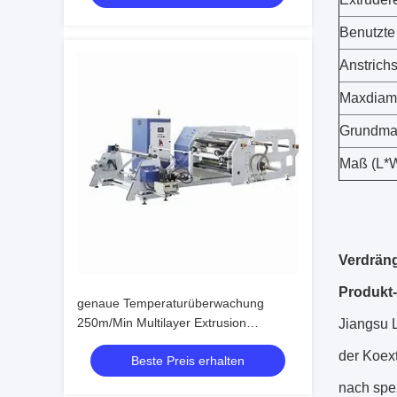
Benutzte
Anstrich
Maxdiam
Grundmat
Maß (L*
Verdräng
Produkt
genaue Temperaturüberwachung
250m/Min Multilayer Extrusion
Jiangsu L
Lamination Machine
der Koex
Beste Preis erhalten
nach spez