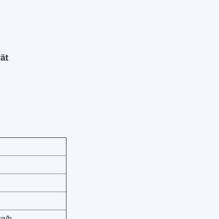
ät
kg/h