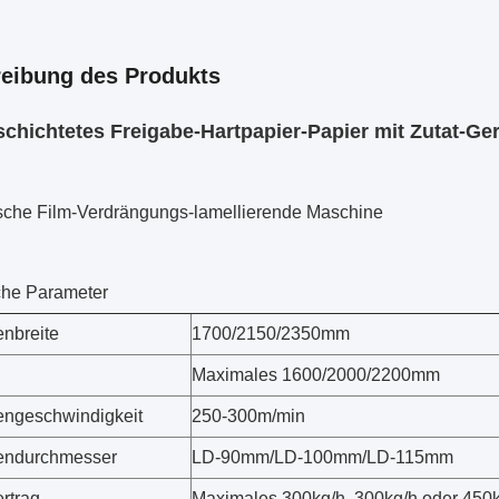
eibung des Produkts
chichtetes Freigabe-Hartpapier-Papier mit Zutat-Ger
ische Film-Verdrängungs-lamellierende Maschine
he Parameter
nbreite
1700/2150/2350mm
Maximales 1600/2000/2200mm
ngeschwindigkeit
250-300m/min
endurchmesser
LD-90mm/LD-100mm/LD-115mm
rtrag
Maximales 300kg/h, 300kg/h oder 450