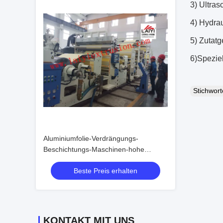
3) Ultras
4) Hydra
5) Zutatg
6)Spezie
Stichwor
Aluminiumfolie-Verdrängungs-
Beschichtungs-Maschinen-hohe
Präzisions-klebende Beschichtung
Beste Preis erhalten
KONTAKT MIT UNS