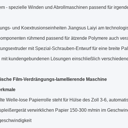
em - spezielle Winden und Abrollmaschinen passend für irgen
ungs- und Koextrusionseinheiten Jiangsus Laiyi am technologis
Komponenten rühmend passend für ätzende Polymere auch verar
tungsextruder mit Spezial-Schrauben-Entwurf für eine breite P
, mit kundengebundenen Lösungen einschließlich verschiedene 
ische Film-Verdrängungs-lamellierende Maschine
rkmale
te Welle-lose Papierrolle steht für Hülse des Zoll 3-6, automat
tspleißergerät verwirklichen Papier 150-300 m/min im Gesch
geschwindigkeit