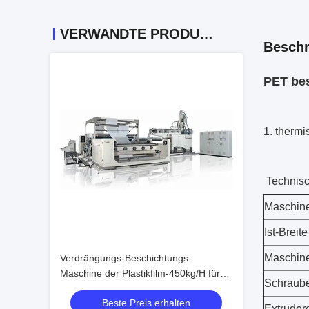
VERWANDTE PRODUKTE
Beschr
PET bes
1. therm
Technisc
Maschine
Ist-Breite
Maschine
Verdrängungs-Beschichtungs-
Maschine der Plastikfilm-450kg/H für
Schraub
ätzende Polymere
Beste Preis erhalten
Extrudere