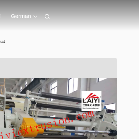
n
German
rät