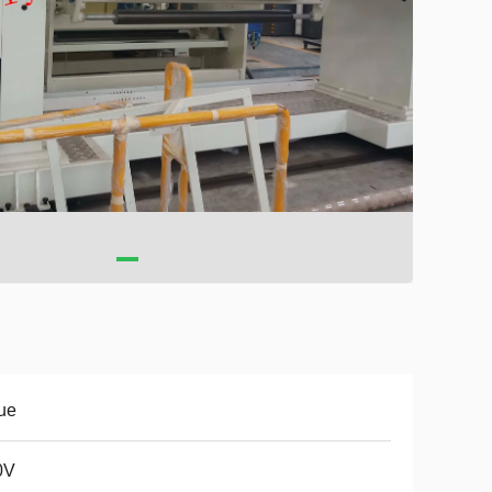
ue
0V