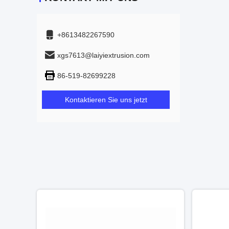
+8613482267590
xgs7613@laiyiextrusion.com
86-519-82699228
Kontaktieren Sie uns jetzt