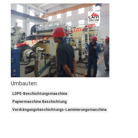
Fabrik-Ausflug
Qualitätskontrolle
Treten Sie mit uns in Verbindung
Nachrichten
Verdrängungs-beschichtende Laminierungs-Maschine
Umbauten:
Verdrängungs-lamellierende Maschine
LDPE-Beschichtungsmaschine
lamellierende Maschine des Filmes
Papiermaschine Beschichtung
Verdrängungsbeschichtungs-Laminierungsmaschine
Plastiklaminierungsmaschine
Beschichtungs-Laminierungs-Maschine