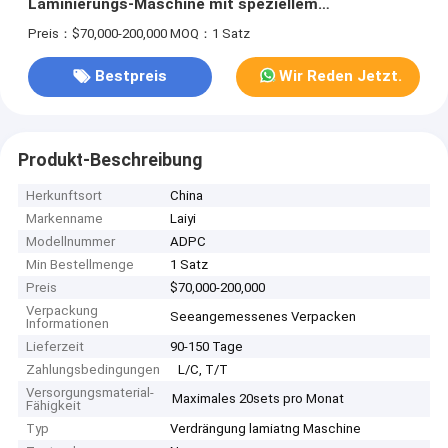
Laminierungs-Maschine mit speziellem
Trennmesser
Preis：$70,000-200,000
MOQ：1 Satz
Bestpreis
Wir Reden Jetzt.
Produkt-Beschreibung
Herkunftsort
China
Markenname
Laiyi
Modellnummer
ADPC
Min Bestellmenge
1 Satz
Preis
$70,000-200,000
Verpackung
Seeangemessenes Verpacken
Informationen
Lieferzeit
90-150 Tage
Zahlungsbedingungen
L/C, T/T
Versorgungsmaterial-
Maximales 20sets pro Monat
Fähigkeit
Typ
Verdrängung lamiatng Maschine