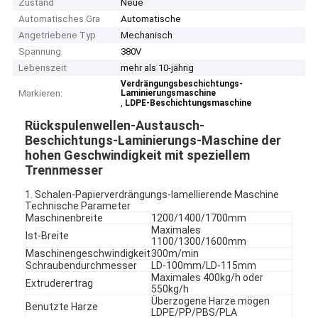
Zustand
Neue
Automatisches Gra
Automatische
Angetriebene Typ
Mechanisch
Spannung
380V
Lebenszeit
mehr als 10-jährig
Verdrängungsbeschichtungs-
Markieren:
Laminierungsmaschine
,
LDPE-Beschichtungsmaschine
Rückspulenwellen-Austausch-
Beschichtungs-Laminierungs-Maschine der
hohen Geschwindigkeit mit speziellem
Trennmesser
1. Schalen-Papierverdrängungs-lamellierende Maschine
Technische Parameter
Maschinenbreite
1200/1400/1700mm
Maximales
Ist-Breite
1100/1300/1600mm
Maschinengeschwindigkeit
300m/min
Schraubendurchmesser
LD-100mm/LD-115mm
Maximales 400kg/h oder
Extruderertrag
550kg/h
Überzogene Harze mögen
Benutzte Harze
LDPE/PP/PBS/PLA