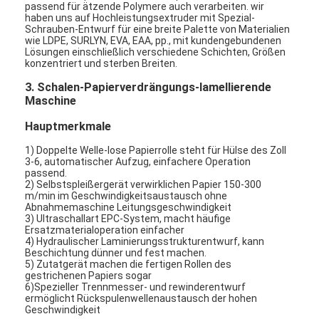
passend für ätzende Polymere auch verarbeiten. wir
haben uns auf Hochleistungsextruder mit Spezial-
Schrauben-Entwurf für eine breite Palette von Materialien
wie LDPE, SURLYN, EVA, EAA, pp., mit kundengebundenen
Lösungen einschließlich verschiedene Schichten, Größen
konzentriert und sterben Breiten.
3. Schalen-Papierverdrängungs-lamellierende
Maschine
Hauptmerkmale
1) Doppelte Welle-lose Papierrolle steht für Hülse des Zoll
3-6, automatischer Aufzug, einfachere Operation
passend.
2) Selbstspleißergerät verwirklichen Papier 150-300
m/min im Geschwindigkeitsaustausch ohne
Abnahmemaschine Leitungsgeschwindigkeit
3) Ultraschallart EPC-System, macht häufige
Ersatzmaterialoperation einfacher
Haus
4) Hydraulischer Laminierungsstrukturentwurf, kann
Beschichtung dünner und fest machen.
5) Zutatgerät machen die fertigen Rollen des
Produkte
gestrichenen Papiers sogar
6)Spezieller Trennmesser- und rewinderentwurf
ermöglicht Rückspulenwellenaustausch der hohen
Über uns
Geschwindigkeit