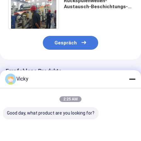
Rückspulenwellen-
Austausch-Beschichtungs-
Laminierungs-Maschine mit
speziellem Trennmesser
Gespräch
Empfohlene Produkte
Vicky
2:25 AM
Good day, what product are you looking for?
Automatisierte
Automatische
Automatische
Beschichtungs- und
doppelseitige PE-
Extrusionslam