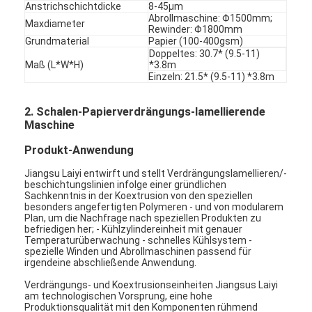
Anstrichschichtdicke
8-45μm
Abrollmaschine: Φ1500mm;
Maxdiameter
Rewinder: Φ1800mm
Grundmaterial
Papier (100-400gsm)
Doppeltes: 30.7* (9.5-11)
Maß (L*W*H)
*3.8m
Einzeln: 21.5* (9.5-11) *3.8m
2. Schalen-Papierverdrängungs-lamellierende
Maschine
Produkt-Anwendung
Jiangsu Laiyi entwirft und stellt Verdrängungslamellieren/-
beschichtungslinien infolge einer gründlichen
Sachkenntnis in der Koextrusion von den speziellen
besonders angefertigten Polymeren - und von modularem
Plan, um die Nachfrage nach speziellen Produkten zu
befriedigen her; - Kühlzylindereinheit mit genauer
Temperaturüberwachung - schnelles Kühlsystem -
spezielle Winden und Abrollmaschinen passend für
irgendeine abschließende Anwendung.
Verdrängungs- und Koextrusionseinheiten Jiangsus Laiyi
am technologischen Vorsprung, eine hohe
Produktionsqualität mit den Komponenten rühmend