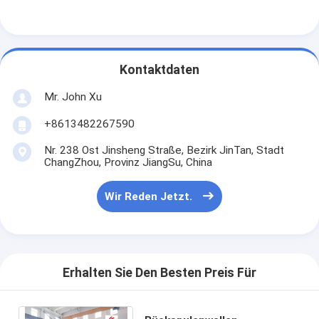
Verdrängungs-Beschichtungs-Maschine
Papiermaschine Beschichtung
Kontaktdaten
Doppeltes versah lamellierende Maschine mit Seiten
Mr. John Xu
Laminierungs-Maschinen-Teile
+8613482267590
Schmelze durchgebrannte Gewebe-Maschine
Nr. 238 Ost Jinsheng Straße, Bezirk JinTan, Stadt
ChangZhou, Provinz JiangSu, China
Wir Reden Jetzt.
Erhalten Sie Den Besten Preis Für