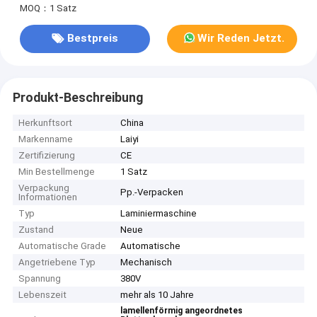
MOQ：1 Satz
Bestpreis
Wir Reden Jetzt.
Produkt-Beschreibung
Herkunftsort
China
Markenname
Laiyi
Zertifizierung
CE
Min Bestellmenge
1 Satz
Verpackung
Pp.-Verpacken
Informationen
Typ
Laminiermaschine
Zustand
Neue
Automatische Grade
Automatische
Angetriebene Typ
Mechanisch
Spannung
380V
Lebenszeit
mehr als 10 Jahre
lamellenförmig angeordnetes