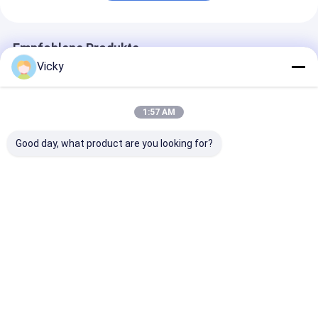
Verdrängungs-Beschichtungs-Maschine
Papiermaschine Beschichtung
Empfohlene Produkte
Vicky
Doppeltes versah lamellierende Maschine mit Seiten
Laminierungs-Maschinen-Teile
1:57 AM
Schmelze durchgebrannte Gewebe-Maschine
Good day, what product are you looking for?
Flexible Packaging
Einfache
Thermische B
Tandem Co-
Operations-
Film-
extrusion
automatische
Plastiklaminie
Laminating Machine
thermische
Maschinen-
Laminierungs-
Kunststoffplat
Bestpreis
Bestpreis
Bestprei
Maschine für Hülse
lamellierende
des Zoll-3-6
Maschine
Startseite
Über uns
Kontakt
Desktop Site
Sitemap
Datenschutzrichtlinie