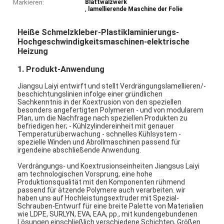
Markieren:
Blattwalzwerk
,
lamellierende Maschine der Folie
Heiße Schmelzkleber-Plastiklaminierungs-
Hochgeschwindigkeitsmaschinen-elektrische
Heizung
1. Produkt-Anwendung
Jiangsu Laiyi entwirft und stellt Verdrängungslamellieren/-
beschichtungslinien infolge einer gründlichen
Sachkenntnis in der Koextrusion von den speziellen
besonders angefertigten Polymeren - und von modularem
Plan, um die Nachfrage nach speziellen Produkten zu
befriedigen her; - Kühlzylindereinheit mit genauer
Temperaturüberwachung - schnelles Kühlsystem -
spezielle Winden und Abrollmaschinen passend für
irgendeine abschließende Anwendung.
Verdrängungs- und Koextrusionseinheiten Jiangsus Laiyi
am technologischen Vorsprung, eine hohe
Produktionsqualität mit den Komponenten rühmend
passend für ätzende Polymere auch verarbeiten. wir
haben uns auf Hochleistungsextruder mit Spezial-
Schrauben-Entwurf für eine breite Palette von Materialien
wie LDPE, SURLYN, EVA, EAA, pp., mit kundengebundenen
Lösungen einschließlich verschiedene Schichten, Größen