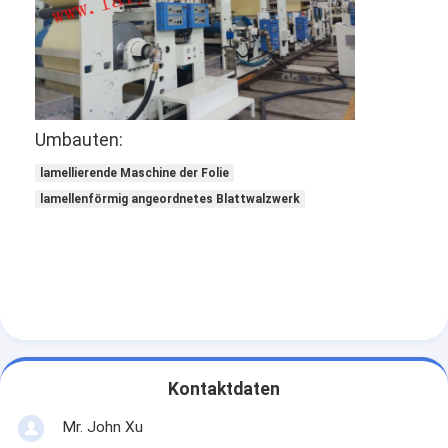
Umbauten:
lamellierende Maschine der Folie
lamellenförmig angeordnetes Blattwalzwerk
Haus
Produkte
Kontaktdaten
Über uns
Mr. John Xu