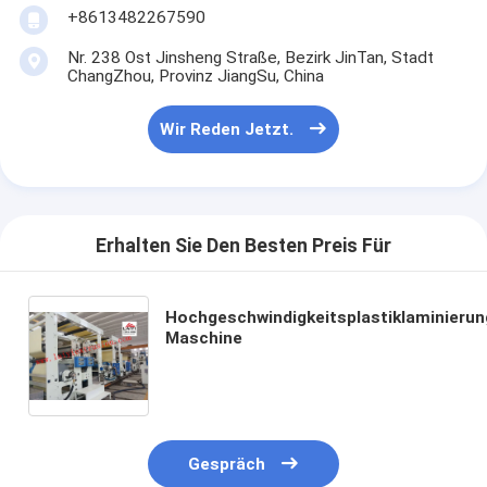
+8613482267590
Fabrik-Ausflug
Nr. 238 Ost Jinsheng Straße, Bezirk JinTan, Stadt
Qualitätskontrolle
ChangZhou, Provinz JiangSu, China
Treten Sie mit uns in Verbindung
Wir Reden Jetzt.
Nachrichten
Erhalten Sie Den Besten Preis Für
Verdrängungs-beschichtende Laminierungs-Maschine
Verdrängungs-lamellierende Maschine
Hochgeschwindigkeitsplastiklaminierun
Maschine
lamellierende Maschine des Filmes
Plastiklaminierungsmaschine
Beschichtungs-Laminierungs-Maschine
Gespräch