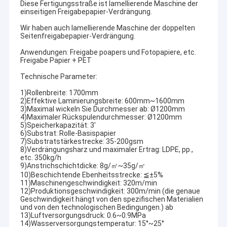
Diese Fertigungsstraße ist lamellierende Maschine der
einseitigen Freigabepapier-Verdrängung.
Wir haben auch lamellierende Maschine der doppelten
Seitenfreigabepapier-Verdrängung.
Anwendungen: Freigabe poapers und Fotopapiere, etc.
Freigabe Papier + PET
Technische Parameter:
1)Rollenbreite: 1700mm
2)Effektive Laminierungsbreite: 600mm~1600mm
3)Maximal wickeln Sie Durchmesser ab: Ø1200mm
4)Maximaler Rückspulendurchmesser: Ø1200mm
5)Speicherkapazität: 3'
6)Substrat: Rolle-Basispapier
7)Substratstärkestrecke: 35-200gsm
8)Verdrängungsharz und maximaler Ertrag: LDPE, pp.,
etc. 350kg/h
9)Anstrichschichtdicke: 8g/㎡~35g/㎡
10)Beschichtende Ebenheitsstrecke: ≦±5%
11)Maschinengeschwindigkeit: 320m/min
12)Produktionsgeschwindigkeit: 300m/min (die genaue
Geschwindigkeit hängt von den spezifischen Materialien
und von den technologischen Bedingungen.) ab
13)Luftversorgungsdruck: 0.6~0.9MPa
14)Wasserversorgungstemperatur: 15°~25°